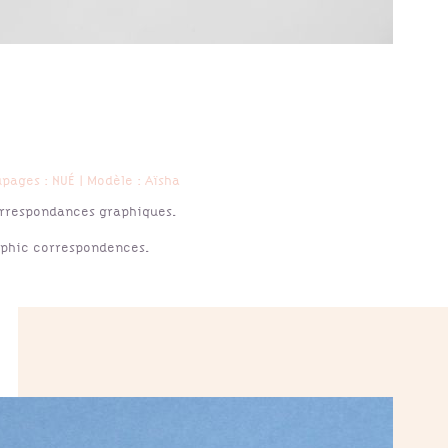
ages : NUÉ | Modèle : Aïsha
correspondances graphiques.
aphic correspondences.