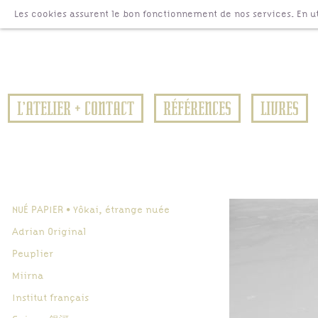
Aller au contenu principal
Les cookies assurent le bon fonctionnement de nos services. En uti
L’ATELIER + CONTACT
RÉFÉRENCES
LIVRES
NUÉ PAPIER • Yôkai, étrange nuée
Adrian Original
Peuplier
Miirna
Institut français