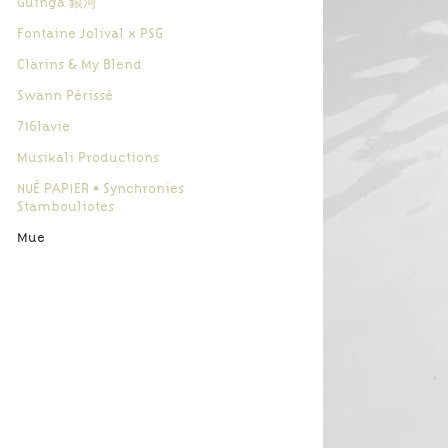
Guinga 銀河
Fontaine Jolival x PSG
Clarins & My Blend
Swann Périssé
716lavie
Musikali Productions
NUÉ PAPIER • Synchronies
Stambouliotes
Mue