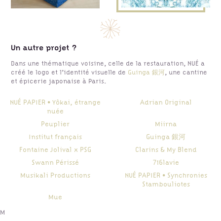
Un autre projet ?
Dans une thématique voisine, celle de la restauration, NUÉ a
créé le logo et l’identité visuelle de
Guinga 銀河
,
une cantine
et épicerie japonaise à Paris.
NUÉ PAPIER • Yôkai, étrange
Adrian Original
nuée
Peuplier
Miirna
Institut français
Guinga 銀河
Fontaine Jolival x PSG
Clarins & My Blend
Swann Périssé
716lavie
Musikali Productions
NUÉ PAPIER • Synchronies
Stambouliotes
Mue
M